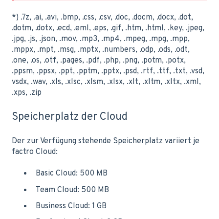
*) .7z, .ai, .avi, .bmp, .css, .csv, .doc, .docm, .docx, .dot,
.dotm, .dotx, .ecd, .eml, .eps, .gif, .htm, .html, .key, .jpeg,
.jpg, .js, .json, .mov, .mp3, .mp4, .mpeg, .mpg, .mpp,
.mppx, .mpt, .msg, .mptx, .numbers, .odp, .ods, .odt,
.one, .os, .otf, .pages, .pdf, .php, .png, .potm, .potx,
.ppsm, .ppsx, .ppt, .pptm, .pptx, .psd, .rtf, .ttf, .txt, .vsd,
vsdx, .wav, .xls, .xlsc, .xlsm, .xlsx, .xlt, .xltm, .xltx, .xml,
.xps, .zip
Speicherplatz der Cloud
Der zur Verfügung stehende Speicherplatz variiert je
factro Cloud:
Basic Cloud: 500 MB
Team Cloud: 500 MB
Business Cloud: 1 GB